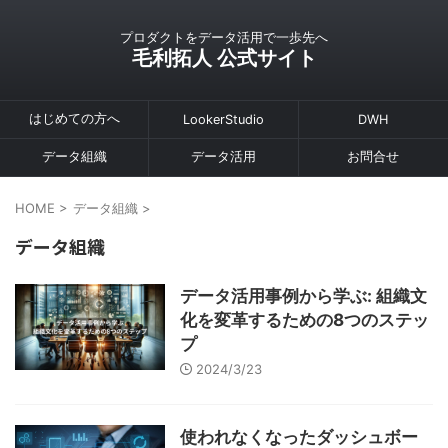
プロダクトをデータ活用で一歩先へ
毛利拓人 公式サイト
はじめての方へ
LookerStudio
DWH
データ組織
データ活用
お問合せ
HOME
>
データ組織
>
データ組織
データ活用事例から学ぶ: 組織文
化を変革するための8つのステッ
プ
2024/3/23
使われなくなったダッシュボー